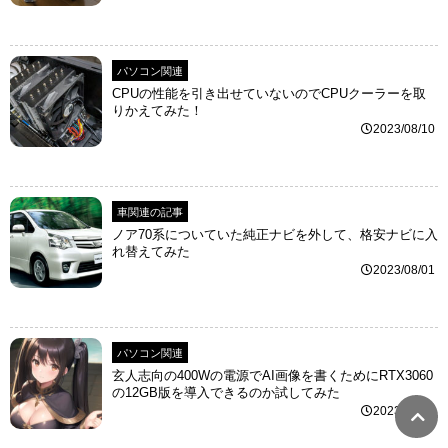
パソコン関連
CPUの性能を引き出せていないのでCPUクーラーを取
りかえてみた！
2023/08/10
車関連の記事
ノア70系についていた純正ナビを外して、格安ナビに入
れ替えてみた
2023/08/01
パソコン関連
玄人志向の400Wの電源でAI画像を書くためにRTX3060
の12GB版を導入できるのか試してみた
2023/06/27