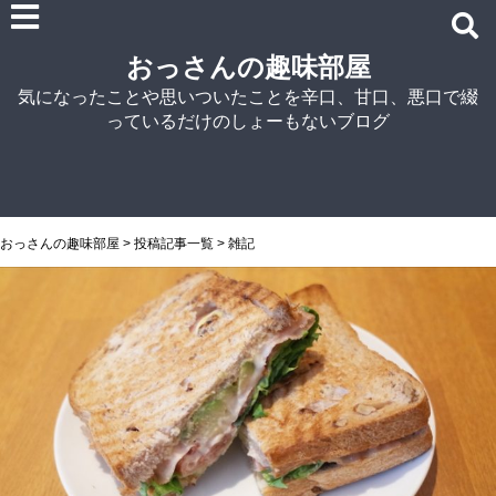
雑記
おっさんの趣味部屋
車関連の記事
気になったことや思いついたことを辛口、甘口、悪口で綴
パソコン関連
っているだけのしょーもないブログ
ノウハウ
紹介
自宅でラーメン
NISSIN
おっさんの趣味部屋
>
投稿記事一覧
>
雑記
アイランド食品
マルちゃん
菊水
シマダヤ