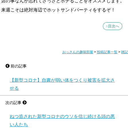
店の事なんか忘れてさっさとポチることをオススメします。
来週こそは絶対海辺でホットサンドパーティをするぞ！
↑目次へ
おっさんの趣味部屋
>
投稿記事一覧
>
雑記
前の記事
【新型コロナ】自粛が弱い体をつくり被害を拡大さ
せる
次の記事
ねつ造された新型コロナのウソを信じ続ける頭の悪
い人たち