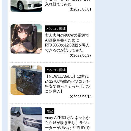
入れ替えてみた
2023/08/01
パソコン関連
玄人志向の400Wの電源で
AI画像を書くために
RTX3060の12GB版を導入
できるのか試してみた
2023/06/27
パソコン関連
【NEWLEAGUE】12世代
i7-12700搭載のパソコンを
格安で買っちゃった【パソ
コン導入】
2023/06/14
雑記
voxy AZR60 ボンネットか
ら白煙が吹き出し、ラジエ
ーターが壊れたのでDIYで