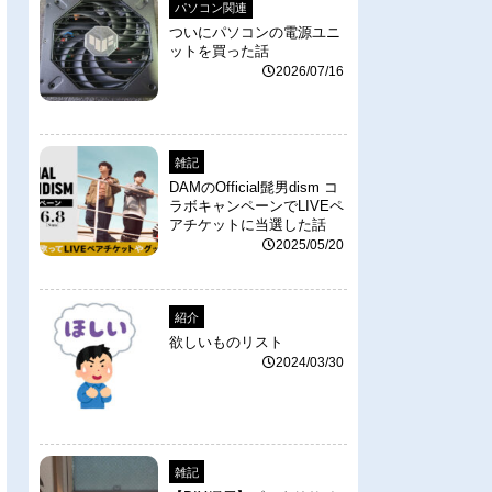
パソコン関連
ついにパソコンの電源ユニ
ットを買った話
2026/07/16
雑記
DAMのOfficial髭男dism コ
ラボキャンペーンでLIVEペ
アチケットに当選した話
2025/05/20
紹介
欲しいものリスト
2024/03/30
雑記