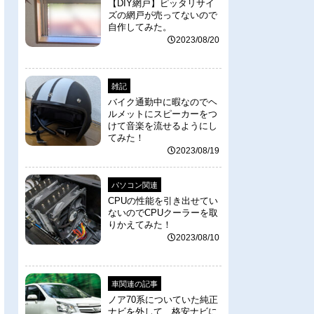
【DIY網戸】ピッタリサイ
ズの網戸が売ってないので
自作してみた。
2023/08/20
雑記
バイク通勤中に暇なのでヘ
ルメットにスピーカーをつ
けて音楽を流せるようにし
てみた！
2023/08/19
パソコン関連
CPUの性能を引き出せてい
ないのでCPUクーラーを取
りかえてみた！
2023/08/10
車関連の記事
ノア70系についていた純正
ナビを外して、格安ナビに