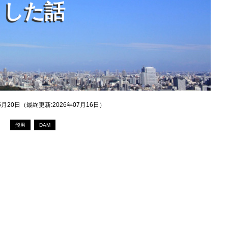
し
た
話
05月20日（最終更新:2026年07月16日）
髭男
DAM