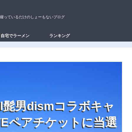
綴っているだけのしょーもないブログ
自宅でラーメン
ランキング
l
髭
男
d
i
s
m
コ
ラ
ボ
キ
ャ
E
ペ
ア
チ
ケ
ッ
ト
に
当
選