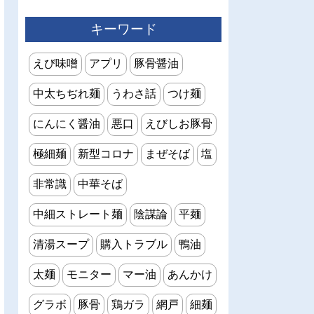
キーワード
えび味噌
アプリ
豚骨醤油
中太ちぢれ麺
うわさ話
つけ麺
にんにく醤油
悪口
えびしお豚骨
極細麺
新型コロナ
まぜそば
塩
非常識
中華そば
中細ストレート麺
陰謀論
平麺
清湯スープ
購入トラブル
鴨油
太麺
モニター
マー油
あんかけ
グラボ
豚骨
鶏ガラ
網戸
細麺