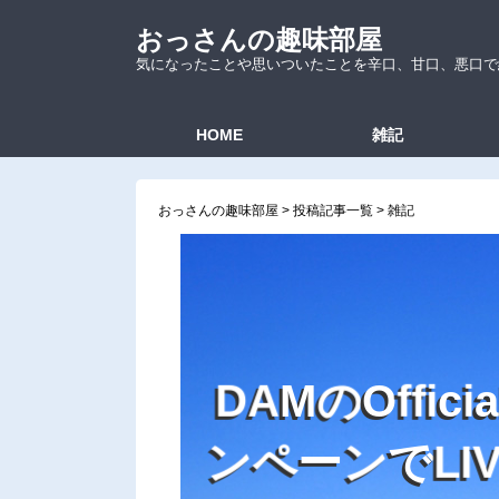
おっさんの趣味部屋
気になったことや思いついたことを辛口、甘口、悪口で
HOME
雑記
おっさんの趣味部屋
>
投稿記事一覧
>
雑記
D
A
M
の
O
f
f
i
c
i
a
ン
ペ
ー
ン
で
L
I
V