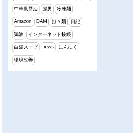
中華風醤油
髭男
冷凍麺
Amazon
DAM
担々麺
日記
鶏油
インターネット接続
news
白湯スープ
にんにく
環境改善