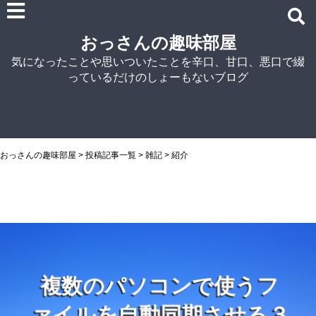
雑記
おっさんの趣味部屋
車関連の記事
気になったことや思いついたことを辛口、甘口、悪口で綴
パソコン関連
っているだけのしょーもないブログ
ノウハウ
紹介
自宅でラーメン
NISSIN
おっさんの趣味部屋
>
投稿記事一覧
>
雑記
>
紹介
アイランド食品
マルちゃん
菊水
シマダヤ
複
数
の
パ
ソ
コ
ン
で
使
う
フ