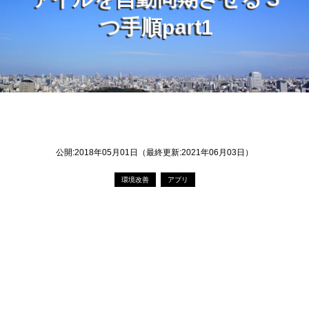
ァ
イ
ル
を
自
動
同
期
さ
せ
る
３
つ
手
順
p
a
r
t
1
公開:2018年05月01日（最終更新:2021年06月03日）
環境改善
アプリ