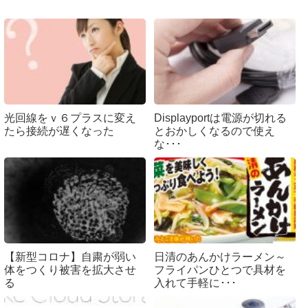
光回線をｖ６プラスに変え
Displayportは電源が切れる
たら接続が遅くなった
とおかしくなるので使え
な･･･
【新型コロナ】自粛が弱い
日清のあんかけラーメン～
体をつくり被害を拡大させ
フライパンひとつで具材を
る
入れて手軽に･･･