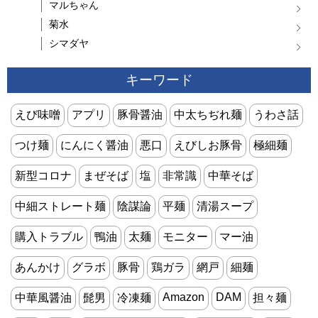
マルちゃん
菊水
シマダヤ
キーワード
えび味噌
アプリ
豚骨醤油
中太ちぢれ麺
うわさ話
つけ麺
にんにく醤油
悪口
えびしお豚骨
極細麺
新型コロナ
まぜそば
塩
非常識
中華そば
中細ストレート麺
陰謀論
平麺
清湯スープ
購入トラブル
鴨油
太麺
モニター
マー油
あんかけ
グラボ
豚骨
鶏ガラ
網戸
細麺
Amazon
DAM
中華風醤油
髭男
冷凍麺
担々麺