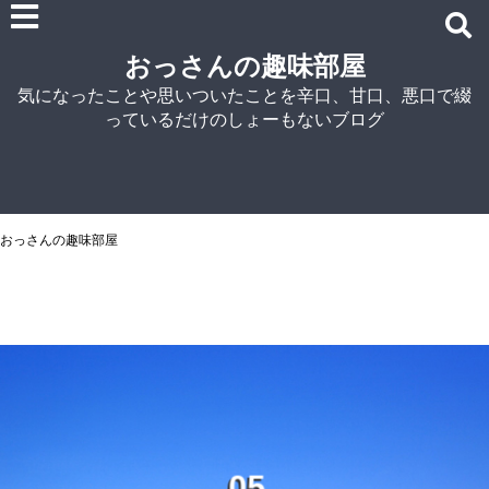
雑記
おっさんの趣味部屋
車関連の記事
気になったことや思いついたことを辛口、甘口、悪口で綴
パソコン関連
っているだけのしょーもないブログ
ノウハウ
紹介
自宅でラーメン
NISSIN
おっさんの趣味部屋
アイランド食品
マルちゃん
菊水
シマダヤ