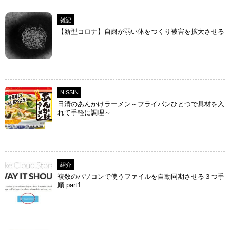
雑記
【新型コロナ】自粛が弱い体をつくり被害を拡大させる
NISSIN
日清のあんかけラーメン～フライパンひとつで具材を入
れて手軽に調理～
紹介
複数のパソコンで使うファイルを自動同期させる３つ手
順 part1