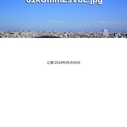
6
U
Z
b
j
1
k
m
m
9
V
L
.
p
g
公開:2018年05月04日