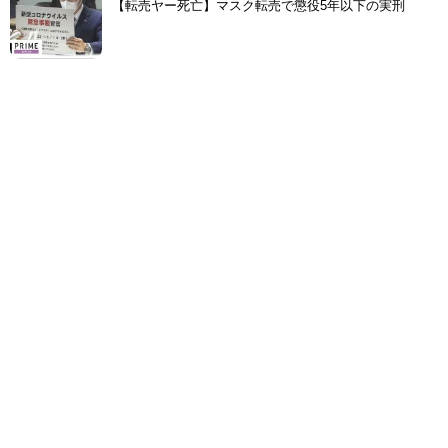
【転売ヤー死亡】マスク転売で懲役5年以下の実刑