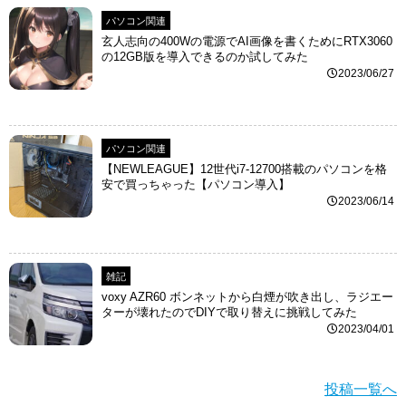
パソコン関連
玄人志向の400Wの電源でAI画像を書くためにRTX3060
の12GB版を導入できるのか試してみた
2023/06/27
パソコン関連
【NEWLEAGUE】12世代i7-12700搭載のパソコンを格
安で買っちゃった【パソコン導入】
2023/06/14
雑記
voxy AZR60 ボンネットから白煙が吹き出し、ラジエー
ターが壊れたのでDIYで取り替えに挑戦してみた
2023/04/01
投稿一覧へ