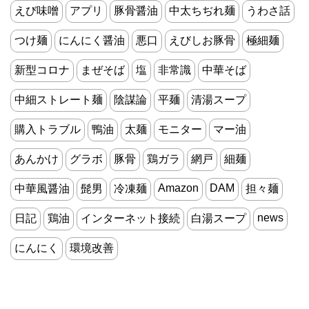
えび味噌
アプリ
豚骨醤油
中太ちぢれ麺
うわさ話
つけ麺
にんにく醤油
悪口
えびしお豚骨
極細麺
新型コロナ
まぜそば
塩
非常識
中華そば
中細ストレート麺
陰謀論
平麺
清湯スープ
購入トラブル
鴨油
太麺
モニター
マー油
あんかけ
グラボ
豚骨
鶏ガラ
網戸
細麺
Amazon
DAM
中華風醤油
髭男
冷凍麺
担々麺
news
日記
鶏油
インターネット接続
白湯スープ
にんにく
環境改善