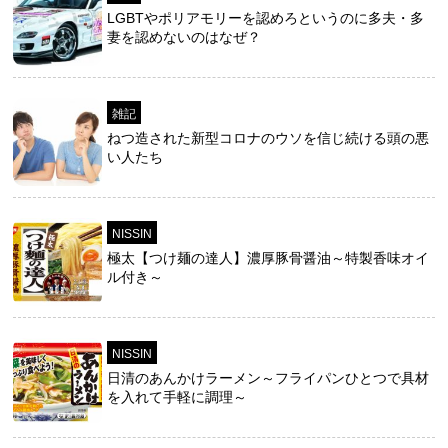
LGBTやポリアモリーを認めろというのに多夫・多
妻を認めないのはなぜ？
雑記
ねつ造された新型コロナのウソを信じ続ける頭の悪
い人たち
NISSIN
極太【つけ麺の達人】濃厚豚骨醤油～特製香味オイ
ル付き～
NISSIN
日清のあんかけラーメン～フライパンひとつで具材
を入れて手軽に調理～