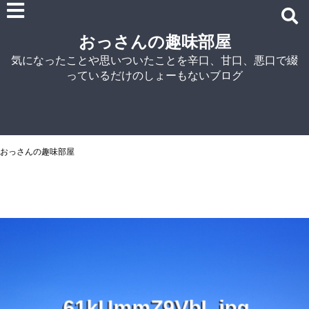
雑記
おっさんの趣味部屋
車関連の記事
気になったことや思いついたことを辛口、甘口、悪口で綴
パソコン関連
っているだけのしょーもないブログ
ノウハウ
紹介
自宅でラーメン
NISSIN
おっさんの趣味部屋
アイランド食品
マルちゃん
菊水
シマダヤ