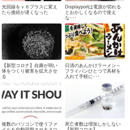
光回線をｖ６プラスに変え
Displayportは電源が切れる
たら接続が遅くなった
とおかしくなるので使え
な･･･
【新型コロナ】自粛が弱い
日清のあんかけラーメン～
体をつくり被害を拡大させ
フライパンひとつで具材を
る
入れて手軽に･･･
複数のパソコンで使うファ
死亡者数は増加しかしない
イルを自動同期させる３つ
【新型コロナ】