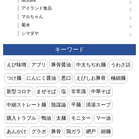
NISSIN
アイランド食品
マルちゃん
菊水
シマダヤ
キーワード
えび味噌
アプリ
豚骨醤油
中太ちぢれ麺
うわさ話
つけ麺
にんにく醤油
悪口
えびしお豚骨
極細麺
新型コロナ
まぜそば
塩
非常識
中華そば
中細ストレート麺
陰謀論
平麺
清湯スープ
購入トラブル
鴨油
太麺
モニター
マー油
あんかけ
グラボ
豚骨
鶏ガラ
網戸
細麺