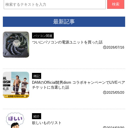
検索
最新記事
パソコン関連
ついにパソコンの電源ユニットを買った話
2026/07/16
雑記
DAMのOfficial髭男dism コラボキャンペーンでLIVEペア
チケットに当選した話
2025/05/20
紹介
欲しいものリスト