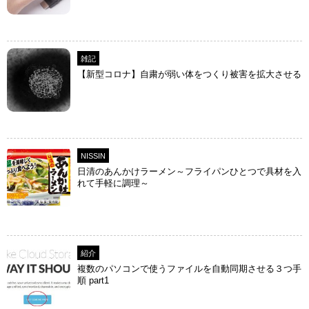
雑記
【新型コロナ】自粛が弱い体をつくり被害を拡大させる
NISSIN
日清のあんかけラーメン～フライパンひとつで具材を入
れて手軽に調理～
紹介
複数のパソコンで使うファイルを自動同期させる３つ手
順 part1