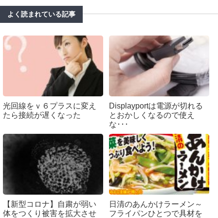
よく読まれている記事
光回線をｖ６プラスに変え
Displayportは電源が切れる
たら接続が遅くなった
とおかしくなるので使え
な･･･
【新型コロナ】自粛が弱い
日清のあんかけラーメン～
体をつくり被害を拡大させ
フライパンひとつで具材を