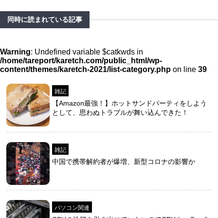
同時に読まれている記事
Warning
: Undefined variable $catkwds in
/home/tareport/karetch.com/public_html/wp-
content/themes/karetch-2021/list-category.php
on line
39
雑記
【Amazon最強！】ホットサンドパーティをしよう
として、思わぬトラブルが舞い込んできた！
雑記
中国で携帯解約者が爆増、新型コロナの影響か
パソコン関連