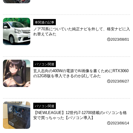
車関連の記事
ノア70系についていた純正ナビを外して、格安ナビに入
れ替えてみた
2023/08/01
パソコン関連
玄人志向の400Wの電源でAI画像を書くためにRTX3060
の12GB版を導入できるのか試してみた
2023/06/27
パソコン関連
【NEWLEAGUE】12世代i7-12700搭載のパソコンを格
安で買っちゃった【パソコン導入】
2023/06/14