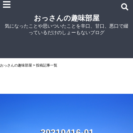
雑記
おっさんの趣味部屋
車関連の記事
気になったことや思いついたことを辛口、甘口、悪口で綴
パソコン関連
っているだけのしょーもないブログ
ノウハウ
紹介
自宅でラーメン
NISSIN
おっさんの趣味部屋
>
投稿記事一覧
アイランド食品
マルちゃん
菊水
シマダヤ