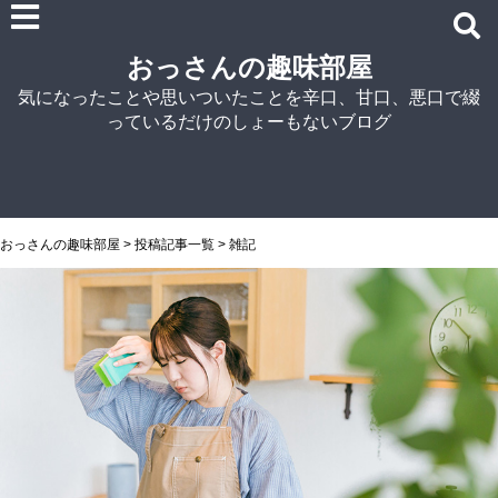
雑記
おっさんの趣味部屋
車関連の記事
気になったことや思いついたことを辛口、甘口、悪口で綴
パソコン関連
っているだけのしょーもないブログ
ノウハウ
紹介
自宅でラーメン
NISSIN
おっさんの趣味部屋
>
投稿記事一覧
>
雑記
アイランド食品
マルちゃん
菊水
シマダヤ