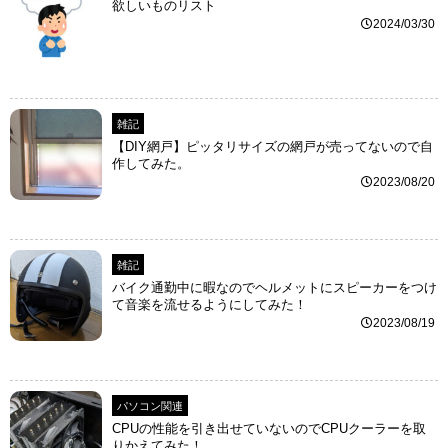
欲しいものリスト
2024/03/30
雑記
【DIY網戸】ピッタリサイズの網戸が売ってないので自
作してみた。
2023/08/20
雑記
バイク通勤中に暇なのでヘルメットにスピーカーをつけ
て音楽を流せるようにしてみた！
2023/08/19
パソコン関連
CPUの性能を引き出せていないのでCPUクーラーを取
りかえてみた！