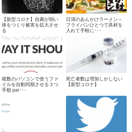
【新型コロナ】自粛が弱い
日清のあんかけラーメン～
体をつくり被害を拡大させ
フライパンひとつで具材を
る
入れて手軽に･･･
複数のパソコンで使うファ
死亡者数は増加しかしない
イルを自動同期させる３つ
【新型コロナ】
手順 par･･･