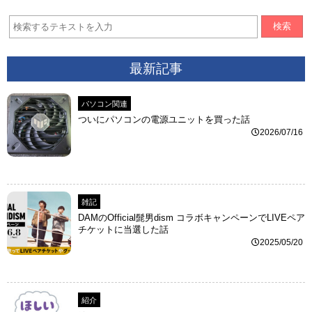
検索
最新記事
パソコン関連
ついにパソコンの電源ユニットを買った話
2026/07/16
雑記
DAMのOfficial髭男dism コラボキャンペーンでLIVEペア
チケットに当選した話
2025/05/20
紹介