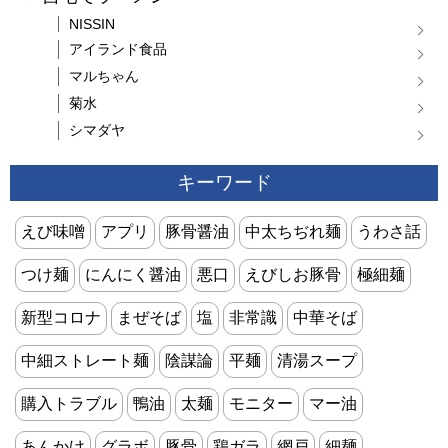
NISSIN
アイランド食品
マルちゃん
菊水
シマダヤ
キーワード
えび味噌
アプリ
豚骨醤油
中太ちぢれ麺
うわさ話
つけ麺
にんにく醤油
悪口
えびしお豚骨
極細麺
新型コロナ
まぜそば
塩
非常識
中華そば
中細ストレート麺
陰謀論
平麺
清湯スープ
購入トラブル
鴨油
太麺
モニター
マー油
あんかけ
グラボ
豚骨
鶏ガラ
網戸
細麺