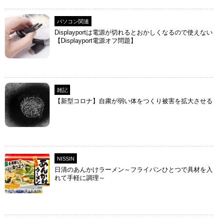
パソコン関連
Displayportは電源が切れるとおかしくなるので使えない
【Displayport電源オフ問題】
雑記
【新型コロナ】自粛が弱い体をつくり被害を拡大させる
NISSIN
日清のあんかけラーメン～フライパンひとつで具材を入
れて手軽に調理～