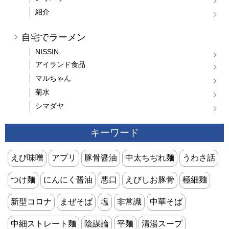
紹介
自宅でラーメン
NISSIN
アイランド食品
マルちゃん
菊水
シマダヤ
キーワード
えび味噌
アプリ
豚骨醤油
中太ちぢれ麺
うわさ話
つけ麺
にんにく醤油
悪口
えびしお豚骨
極細麺
新型コロナ
まぜそば
塩
非常識
中華そば
中細ストレート麺
陰謀論
平麺
清湯スープ