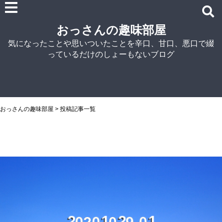
雑記
おっさんの趣味部屋
車関連の記事
気になったことや思いついたことを辛口、甘口、悪口で綴
パソコン関連
っているだけのしょーもないブログ
ノウハウ
紹介
自宅でラーメン
NISSIN
おっさんの趣味部屋
>
投稿記事一覧
アイランド食品
マルちゃん
菊水
シマダヤ
2
0
-