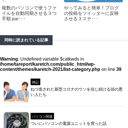
複数のパソコンで使うファ
やってみると簡単！ブログ
イルを自動同期させる３つ
の投稿をツイッターに反映
手順 par･･･
させる３ステ･･･
同時に読まれている記事
Warning
: Undefined variable $catkwds in
/home/tareport/karetch.com/public_html/wp-
content/themes/karetch-2021/list-category.php
on line
39
雑記
ねつ造された新型コロナのウソを信じ続ける頭の悪
い人たち
パソコン関連
ついにパソコンの電源ユニットを買った話