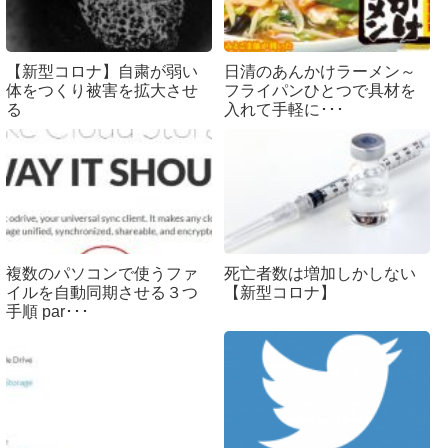
【新型コロナ】自粛が弱い
日清のあんかけラーメン～
体をつくり被害を拡大させ
フライパンひとつで具材を
る
入れて手軽に･･･
複数のパソコンで使うファ
死亡者数は増加しかしない
イルを自動同期させる３つ
【新型コロナ】
手順 par･･･