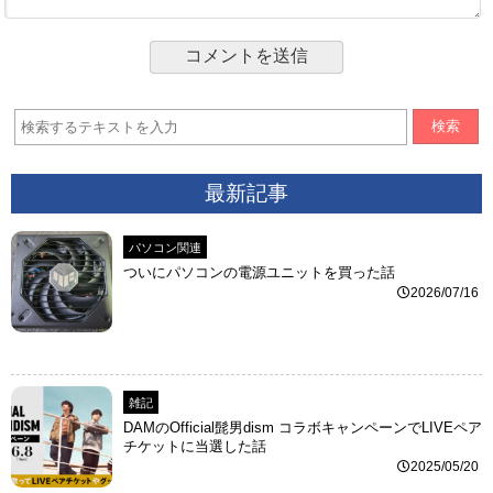
検索
最新記事
パソコン関連
ついにパソコンの電源ユニットを買った話
2026/07/16
雑記
DAMのOfficial髭男dism コラボキャンペーンでLIVEペア
チケットに当選した話
2025/05/20