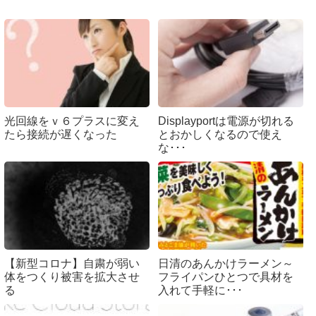
光回線をｖ６プラスに変え
Displayportは電源が切れる
たら接続が遅くなった
とおかしくなるので使え
な･･･
【新型コロナ】自粛が弱い
日清のあんかけラーメン～
体をつくり被害を拡大させ
フライパンひとつで具材を
る
入れて手軽に･･･