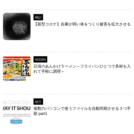
雑記
【新型コロナ】自粛が弱い体をつくり被害を拡大させる
NISSIN
日清のあんかけラーメン～フライパンひとつで具材を入
れて手軽に調理～
紹介
複数のパソコンで使うファイルを自動同期させる３つ手
順 part1