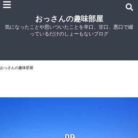
雑記
おっさんの趣味部屋
車関連の記事
気になったことや思いついたことを辛口、甘口、悪口で綴
パソコン関連
っているだけのしょーもないブログ
ノウハウ
紹介
自宅でラーメン
NISSIN
おっさんの趣味部屋
アイランド食品
マルちゃん
菊水
シマダヤ