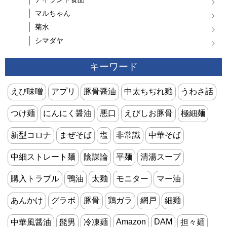
マルちゃん
菊水
シマダヤ
キーワード
えび味噌
アプリ
豚骨醤油
中太ちぢれ麺
うわさ話
つけ麺
にんにく醤油
悪口
えびしお豚骨
極細麺
新型コロナ
まぜそば
塩
非常識
中華そば
中細ストレート麺
陰謀論
平麺
清湯スープ
購入トラブル
鴨油
太麺
モニター
マー油
あんかけ
グラボ
豚骨
鶏ガラ
網戸
細麺
Amazon
DAM
中華風醤油
髭男
冷凍麺
担々麺