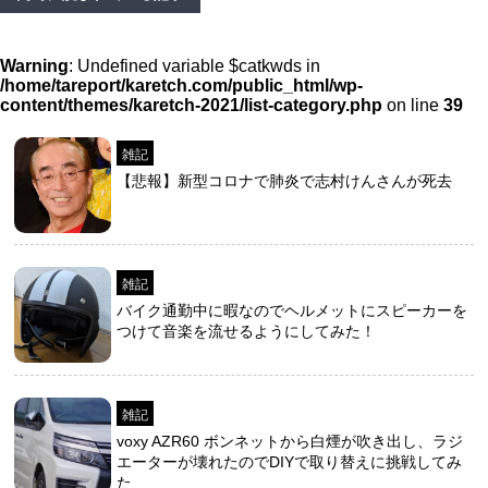
Warning
: Undefined variable $catkwds in
/home/tareport/karetch.com/public_html/wp-
content/themes/karetch-2021/list-category.php
on line
39
雑記
【悲報】新型コロナで肺炎で志村けんさんが死去
雑記
バイク通勤中に暇なのでヘルメットにスピーカーを
つけて音楽を流せるようにしてみた！
雑記
voxy AZR60 ボンネットから白煙が吹き出し、ラジ
エーターが壊れたのでDIYで取り替えに挑戦してみ
た