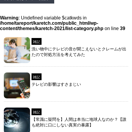
Warning
: Undefined variable $catkwds in
/home/tareport/karetch.com/public_html/wp-
content/themes/karetch-2021/list-category.php
on line
39
雑記
洗い物中にテレビの音が聞こえないとクレームが出
たので対処方法を考えてみた
雑記
テレビの影響はすさまじい
雑記
【常識に疑問を】人間は本当に地球人なのか？【誰
も絶対に口にしない真実の暴露】