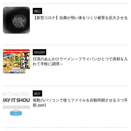
雑記
【新型コロナ】自粛が弱い体をつくり被害を拡大させる
NISSIN
日清のあんかけラーメン～フライパンひとつで具材を入
れて手軽に調理～
紹介
複数のパソコンで使うファイルを自動同期させる３つ手
順 part1