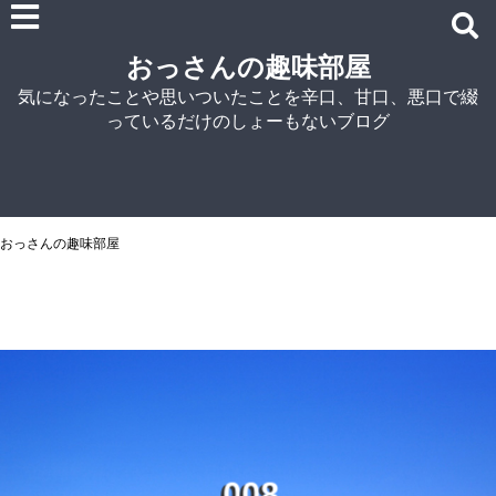
雑記
おっさんの趣味部屋
車関連の記事
気になったことや思いついたことを辛口、甘口、悪口で綴
パソコン関連
っているだけのしょーもないブログ
ノウハウ
紹介
自宅でラーメン
NISSIN
おっさんの趣味部屋
アイランド食品
マルちゃん
菊水
シマダヤ