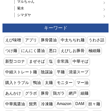
マルちゃん
菊水
シマダヤ
キーワード
えび味噌
アプリ
豚骨醤油
中太ちぢれ麺
うわさ話
つけ麺
にんにく醤油
悪口
えびしお豚骨
極細麺
新型コロナ
まぜそば
塩
非常識
中華そば
中細ストレート麺
陰謀論
平麺
清湯スープ
購入トラブル
鴨油
太麺
モニター
マー油
あんかけ
グラボ
豚骨
鶏ガラ
網戸
細麺
Amazon
DAM
中華風醤油
髭男
冷凍麺
担々麺