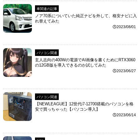
車関連の記事
ノア70系についていた純正ナビを外して、格安ナビに入
れ替えてみた
2023/08/01
パソコン関連
玄人志向の400Wの電源でAI画像を書くためにRTX3060
の12GB版を導入できるのか試してみた
2023/06/27
パソコン関連
【NEWLEAGUE】12世代i7-12700搭載のパソコンを格
安で買っちゃった【パソコン導入】
2023/06/14