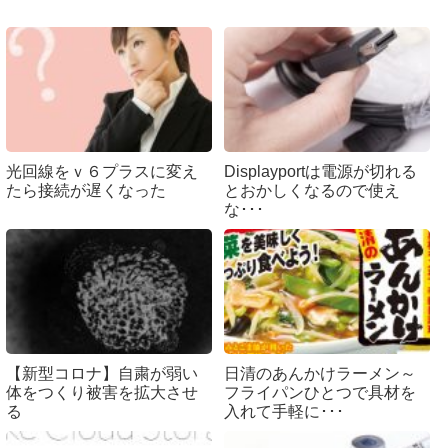
光回線をｖ６プラスに変え
Displayportは電源が切れる
たら接続が遅くなった
とおかしくなるので使え
な･･･
【新型コロナ】自粛が弱い
日清のあんかけラーメン～
体をつくり被害を拡大させ
フライパンひとつで具材を
る
入れて手軽に･･･