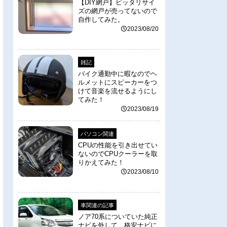
【DIY網戸】ピッタリサイ
ズの網戸が売ってないので
自作してみた。
2023/08/20
雑記
バイク通勤中に暇なのでヘ
ルメットにスピーカーをつ
けて音楽を流せるようにし
てみた！
2023/08/19
パソコン関連
CPUの性能を引き出せてい
ないのでCPUクーラーを取
りかえてみた！
2023/08/10
車関連の記事
ノア70系についていた純正
ナビを外して、格安ナビに