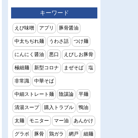
キーワード
えび味噌
アプリ
豚骨醤油
中太ちぢれ麺
うわさ話
つけ麺
にんにく醤油
悪口
えびしお豚骨
極細麺
新型コロナ
まぜそば
塩
非常識
中華そば
中細ストレート麺
陰謀論
平麺
清湯スープ
購入トラブル
鴨油
太麺
モニター
マー油
あんかけ
グラボ
豚骨
鶏ガラ
網戸
細麺