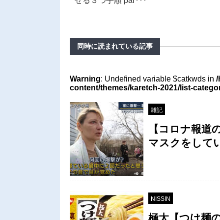
せる３つ手順 par･･･
同時に読まれている記事
Warning
: Undefined variable $catkwds in
/
content/themes/karetch-2021/list-catego
雑記
【コロナ報道
マスクをして
NISSIN
極太【つけ麺