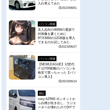
入れ替えてみた
2023/08/01
パソコン関連
玄人志向の400Wの電源で
AI画像を書くために
RTX3060の12GB版を導入
できるのか試してみた
2023/06/27
パソコン関連
【NEWLEAGUE】12世代
i7-12700搭載のパソコンを
格安で買っちゃった【パソ
コン導入】
2023/06/14
雑記
voxy AZR60 ボンネットか
ら白煙が吹き出し、ラジエ
ーターが壊れたのでDIYで