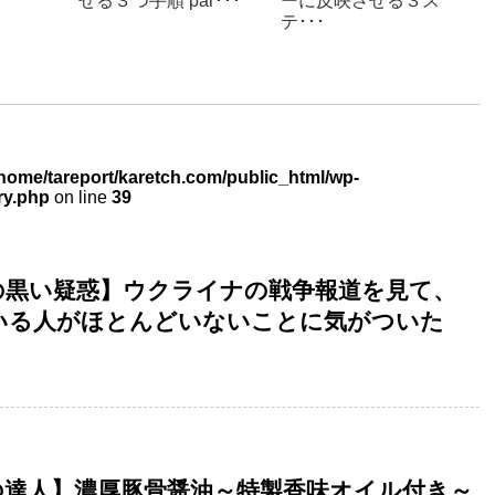
せる３つ手順 par･･･
ーに反映させる３ス
テ･･･
home/tareport/karetch.com/public_html/wp-
ry.php
on line
39
の黒い疑惑】ウクライナの戦争報道を見て、
いる人がほとんどいないことに気がついた
の達人】濃厚豚骨醤油～特製香味オイル付き～