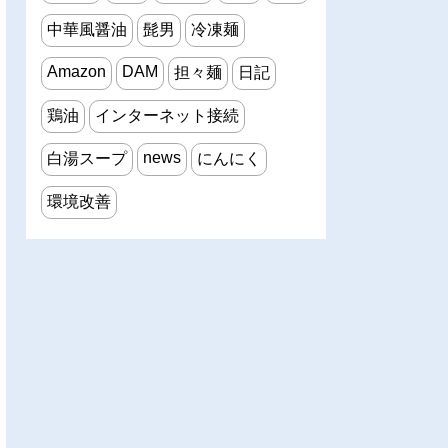
中華風醤油
髭男
冷凍麺
Amazon
DAM
担々麺
日記
鶏油
インターネット接続
news
白湯スープ
にんにく
環境改善