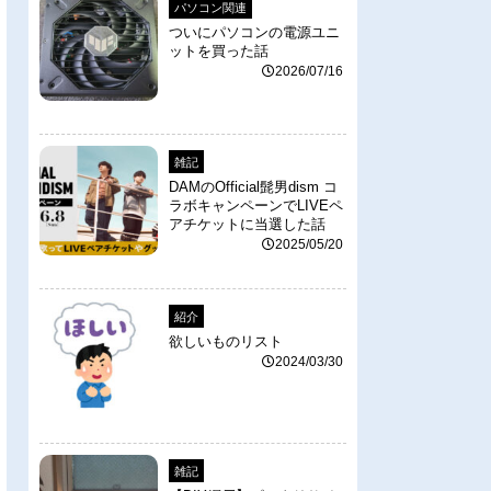
パソコン関連
ついにパソコンの電源ユニ
ットを買った話
2026/07/16
雑記
DAMのOfficial髭男dism コ
ラボキャンペーンでLIVEペ
アチケットに当選した話
2025/05/20
紹介
欲しいものリスト
2024/03/30
雑記