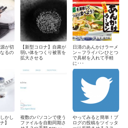
は電源が切
【新型コロナ】自粛が
日清のあんかけラーメ
なるの
弱い体をつくり被害を
ン～フライパンひとつ
拡大させる
で具材を入れて手軽
に･･･
しかし
複数のパソコンで使う
やってみると簡単！ブ
ナ】
ファイルを自動同期さ
ログの投稿をツイッタ