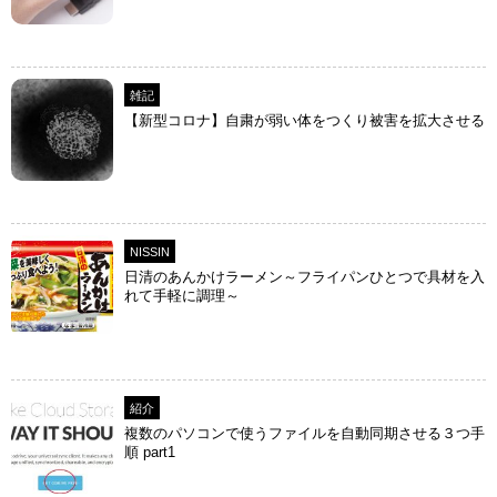
雑記
【新型コロナ】自粛が弱い体をつくり被害を拡大させる
NISSIN
日清のあんかけラーメン～フライパンひとつで具材を入
れて手軽に調理～
紹介
複数のパソコンで使うファイルを自動同期させる３つ手
順 part1