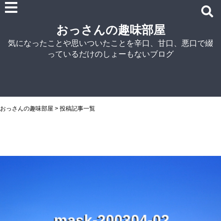
雑記
おっさんの趣味部屋
車関連の記事
気になったことや思いついたことを辛口、甘口、悪口で綴
パソコン関連
っているだけのしょーもないブログ
ノウハウ
紹介
自宅でラーメン
NISSIN
おっさんの趣味部屋
>
投稿記事一覧
アイランド食品
マルちゃん
菊水
シマダヤ
s
2
3
-