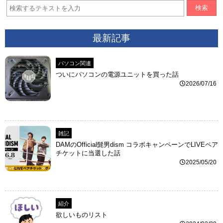
検索
最新記事
パソコン関連
ついにパソコンの電源ユニットを買った話
2026/07/16
雑記
DAMのOfficial髭男dism コラボキャンペーンでLIVEペア
チケットに当選した話
2025/05/20
紹介
欲しいものリスト