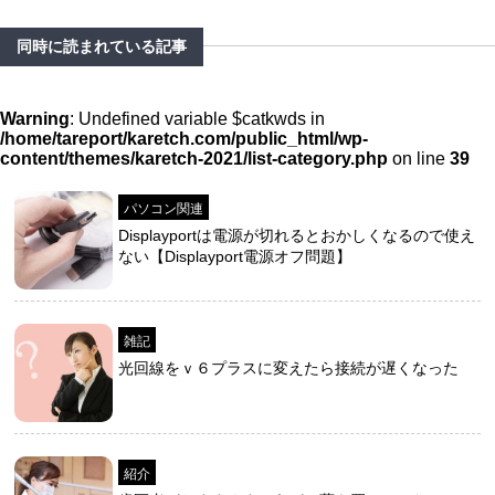
同時に読まれている記事
Warning
: Undefined variable $catkwds in
/home/tareport/karetch.com/public_html/wp-
content/themes/karetch-2021/list-category.php
on line
39
パソコン関連
Displayportは電源が切れるとおかしくなるので使え
ない【Displayport電源オフ問題】
雑記
光回線をｖ６プラスに変えたら接続が遅くなった
紹介