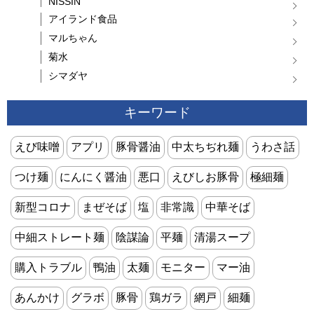
NISSIN
アイランド食品
マルちゃん
菊水
シマダヤ
キーワード
えび味噌
アプリ
豚骨醤油
中太ちぢれ麺
うわさ話
つけ麺
にんにく醤油
悪口
えびしお豚骨
極細麺
新型コロナ
まぜそば
塩
非常識
中華そば
中細ストレート麺
陰謀論
平麺
清湯スープ
購入トラブル
鴨油
太麺
モニター
マー油
あんかけ
グラボ
豚骨
鶏ガラ
網戸
細麺