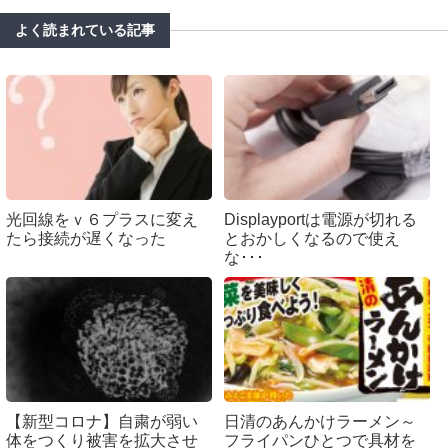
よく読まれている記事
光回線をｖ６プラスに変え
Displayportは電源が切れる
たら接続が遅くなった
とおかしくなるので使え
な･･･
【新型コロナ】自粛が弱い
日清のあんかけラーメン～
体をつくり被害を拡大させ
フライパンひとつで具材を