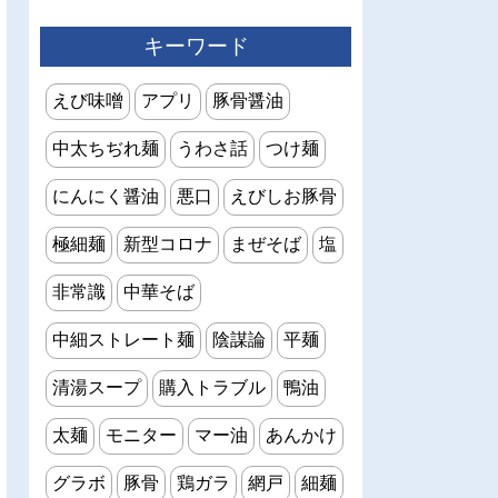
キーワード
えび味噌
アプリ
豚骨醤油
中太ちぢれ麺
うわさ話
つけ麺
にんにく醤油
悪口
えびしお豚骨
極細麺
新型コロナ
まぜそば
塩
非常識
中華そば
中細ストレート麺
陰謀論
平麺
清湯スープ
購入トラブル
鴨油
太麺
モニター
マー油
あんかけ
グラボ
豚骨
鶏ガラ
網戸
細麺