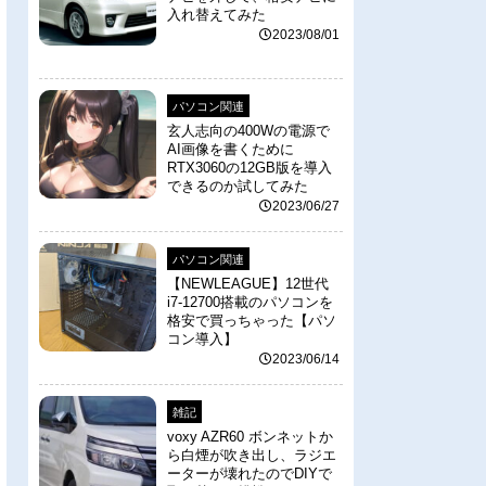
入れ替えてみた
2023/08/01
パソコン関連
玄人志向の400Wの電源で
AI画像を書くために
RTX3060の12GB版を導入
できるのか試してみた
2023/06/27
パソコン関連
【NEWLEAGUE】12世代
i7-12700搭載のパソコンを
格安で買っちゃった【パソ
コン導入】
2023/06/14
雑記
voxy AZR60 ボンネットか
ら白煙が吹き出し、ラジエ
ーターが壊れたのでDIYで