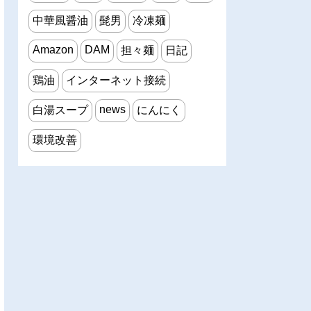
中華風醤油
髭男
冷凍麺
Amazon
DAM
担々麺
日記
鶏油
インターネット接続
news
白湯スープ
にんにく
環境改善