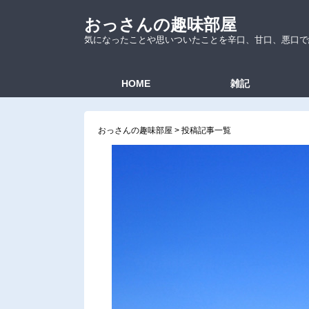
おっさんの趣味部屋
気になったことや思いついたことを辛口、甘口、悪口で
HOME
雑記
おっさんの趣味部屋
>
投稿記事一覧