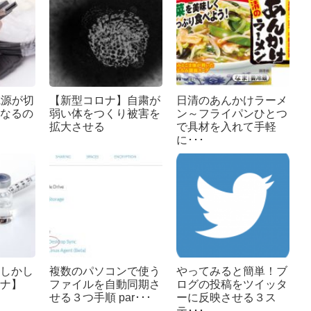
は電源が切
【新型コロナ】自粛が
日清のあんかけラーメ
なるの
弱い体をつくり被害を
ン～フライパンひとつ
拡大させる
で具材を入れて手軽
に･･･
しかし
複数のパソコンで使う
やってみると簡単！ブ
ナ】
ファイルを自動同期さ
ログの投稿をツイッタ
せる３つ手順 par･･･
ーに反映させる３ス
テ･･･