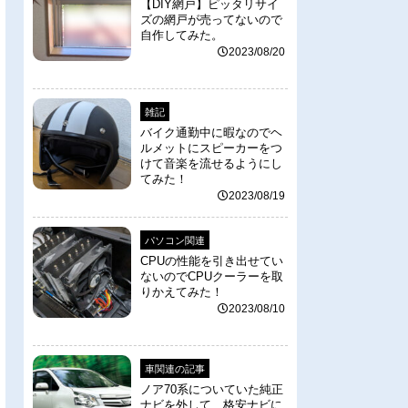
【DIY網戸】ピッタリサイ
ズの網戸が売ってないので
自作してみた。
2023/08/20
雑記
バイク通勤中に暇なのでヘ
ルメットにスピーカーをつ
けて音楽を流せるようにし
てみた！
2023/08/19
パソコン関連
CPUの性能を引き出せてい
ないのでCPUクーラーを取
りかえてみた！
2023/08/10
車関連の記事
ノア70系についていた純正
ナビを外して、格安ナビに