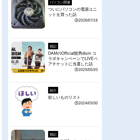
パソコン関連
ついにパソコンの電源ユニ
ットを買った話
2026/07/16
雑記
DAMのOfficial髭男dism コ
ラボキャンペーンでLIVEペ
アチケットに当選した話
2025/05/20
紹介
欲しいものリスト
2024/03/30
雑記