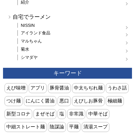
紹介
自宅でラーメン
NISSIN
アイランド食品
マルちゃん
菊水
シマダヤ
キーワード
えび味噌
アプリ
豚骨醤油
中太ちぢれ麺
うわさ話
つけ麺
にんにく醤油
悪口
えびしお豚骨
極細麺
新型コロナ
まぜそば
塩
非常識
中華そば
中細ストレート麺
陰謀論
平麺
清湯スープ