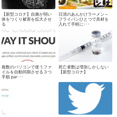
【新型コロナ】自粛が弱い
日清のあんかけラーメン～
体をつくり被害を拡大させ
フライパンひとつで具材を
る
入れて手軽に･･･
複数のパソコンで使うファ
死亡者数は増加しかしない
イルを自動同期させる３つ
【新型コロナ】
手順 par･･･