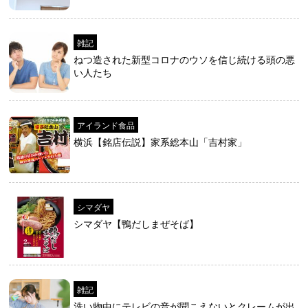
雑記
ねつ造された新型コロナのウソを信じ続ける頭の悪
い人たち
アイランド食品
横浜【銘店伝説】家系総本山「吉村家」
シマダヤ
シマダヤ【鴨だしまぜそば】
雑記
洗い物中にテレビの音が聞こえないとクレームが出