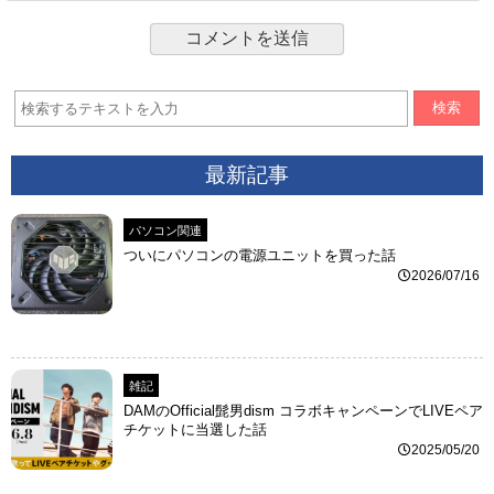
検索
最新記事
パソコン関連
ついにパソコンの電源ユニットを買った話
2026/07/16
雑記
DAMのOfficial髭男dism コラボキャンペーンでLIVEペア
チケットに当選した話
2025/05/20