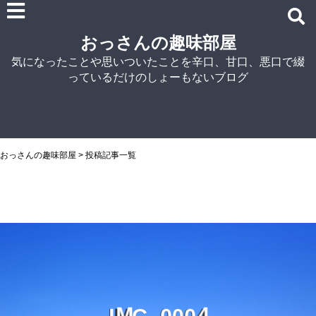
雑記
おっさんの趣味部屋
車関連の記事
気になったことや思いついたことを辛口、甘口、悪口で綴
パソコン関連
っているだけのしょーもないブログ
ノウハウ
紹介
自宅でラーメン
NISSIN
おっさんの趣味部屋
>
投稿記事一覧
アイランド食品
マルちゃん
菊水
シマダヤ
G
0
I
0
0
M
_
4