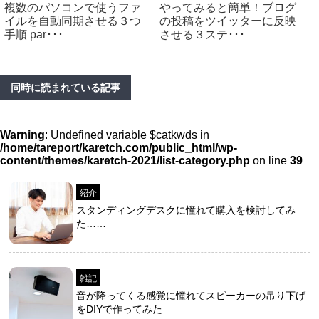
複数のパソコンで使うファ
やってみると簡単！ブログ
イルを自動同期させる３つ
の投稿をツイッターに反映
手順 par･･･
させる３ステ･･･
同時に読まれている記事
Warning
: Undefined variable $catkwds in
/home/tareport/karetch.com/public_html/wp-
content/themes/karetch-2021/list-category.php
on line
39
紹介
スタンディングデスクに憧れて購入を検討してみ
た……
雑記
音が降ってくる感覚に憧れてスピーカーの吊り下げ
をDIYで作ってみた