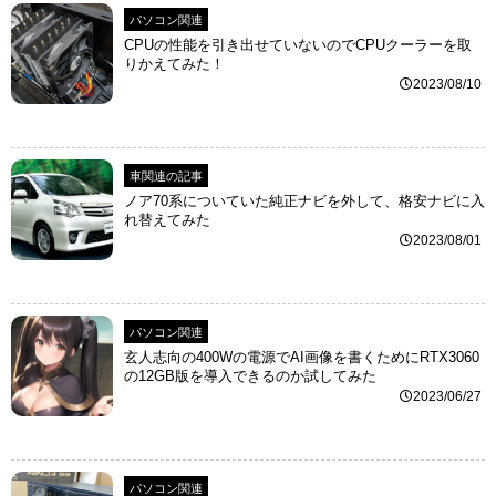
パソコン関連
CPUの性能を引き出せていないのでCPUクーラーを取
りかえてみた！
2023/08/10
車関連の記事
ノア70系についていた純正ナビを外して、格安ナビに入
れ替えてみた
2023/08/01
パソコン関連
玄人志向の400Wの電源でAI画像を書くためにRTX3060
の12GB版を導入できるのか試してみた
2023/06/27
パソコン関連