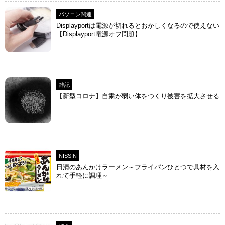
パソコン関連
Displayportは電源が切れるとおかしくなるので使えない
【Displayport電源オフ問題】
雑記
【新型コロナ】自粛が弱い体をつくり被害を拡大させる
NISSIN
日清のあんかけラーメン～フライパンひとつで具材を入
れて手軽に調理～