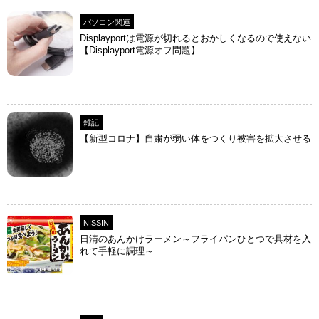
パソコン関連
Displayportは電源が切れるとおかしくなるので使えない
【Displayport電源オフ問題】
雑記
【新型コロナ】自粛が弱い体をつくり被害を拡大させる
NISSIN
日清のあんかけラーメン～フライパンひとつで具材を入
れて手軽に調理～