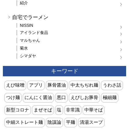
紹介
自宅でラーメン
NISSIN
アイランド食品
マルちゃん
菊水
シマダヤ
キーワード
えび味噌
アプリ
豚骨醤油
中太ちぢれ麺
うわさ話
つけ麺
にんにく醤油
悪口
えびしお豚骨
極細麺
新型コロナ
まぜそば
塩
非常識
中華そば
中細ストレート麺
陰謀論
平麺
清湯スープ