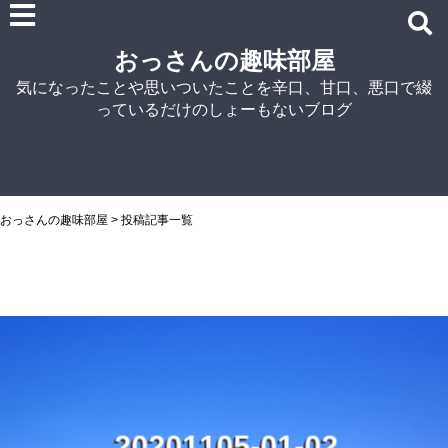
雑記
おっさんの趣味部屋
車関連の記事
気になったことや思いついたことを辛口、甘口、悪口で綴
パソコン関連
っているだけのしょーもないブログ
ノウハウ
紹介
自宅でラーメン
NISSIN
おっさんの趣味部屋
>
投稿記事一覧
アイランド食品
マルちゃん
菊水
シマダヤ