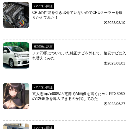
パソコン関連
CPUの性能を引き出せていないのでCPUクーラーを取
りかえてみた！
2023/08/10
車関連の記事
ノア70系についていた純正ナビを外して、格安ナビに入
れ替えてみた
2023/08/01
パソコン関連
玄人志向の400Wの電源でAI画像を書くためにRTX3060
の12GB版を導入できるのか試してみた
2023/06/27
パソコン関連