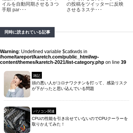
イルを自動同期させる３つ
の投稿をツイッターに反映
手順 par･･･
させる３ステ･･･
同時に読まれている記事
Warning
: Undefined variable $catkwds in
/home/tareport/karetch.com/public_html/wp-
content/themes/karetch-2021/list-category.php
on line
39
雑記
頭の悪い人がコロナワクチンを打って、感染リスク
が下がったと思い込んでいる問題
パソコン関連
CPUの性能を引き出せていないのでCPUクーラーを
取りかえてみた！