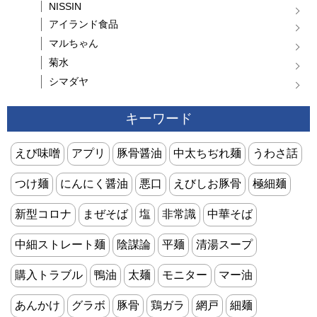
NISSIN
アイランド食品
マルちゃん
菊水
シマダヤ
キーワード
えび味噌
アプリ
豚骨醤油
中太ちぢれ麺
うわさ話
つけ麺
にんにく醤油
悪口
えびしお豚骨
極細麺
新型コロナ
まぜそば
塩
非常識
中華そば
中細ストレート麺
陰謀論
平麺
清湯スープ
購入トラブル
鴨油
太麺
モニター
マー油
あんかけ
グラボ
豚骨
鶏ガラ
網戸
細麺