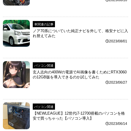
2023/08/10
車関連の記事
ノア70系についていた純正ナビを外して、格安ナビに入
れ替えてみた
2023/08/01
パソコン関連
玄人志向の400Wの電源でAI画像を書くためにRTX3060
の12GB版を導入できるのか試してみた
2023/06/27
パソコン関連
【NEWLEAGUE】12世代i7-12700搭載のパソコンを格
安で買っちゃった【パソコン導入】
2023/06/14