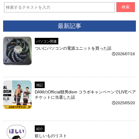
検索
最新記事
パソコン関連
ついにパソコンの電源ユニットを買った話
2026/07/16
雑記
DAMのOfficial髭男dism コラボキャンペーンでLIVEペア
チケットに当選した話
2025/05/20
紹介
欲しいものリスト