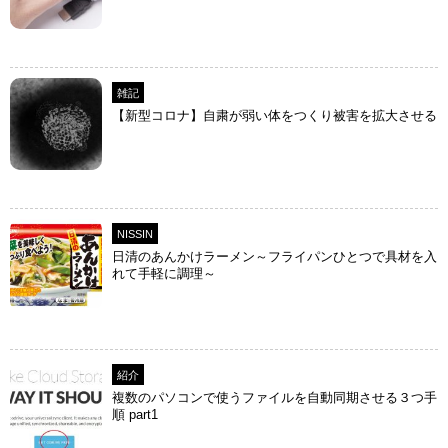
雑記
【新型コロナ】自粛が弱い体をつくり被害を拡大させる
NISSIN
日清のあんかけラーメン～フライパンひとつで具材を入
れて手軽に調理～
紹介
複数のパソコンで使うファイルを自動同期させる３つ手
順 part1