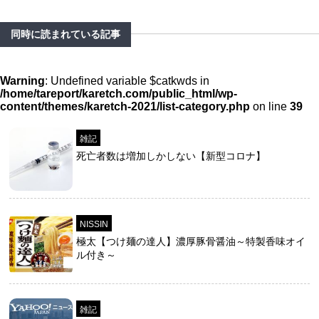
同時に読まれている記事
Warning
: Undefined variable $catkwds in
/home/tareport/karetch.com/public_html/wp-
content/themes/karetch-2021/list-category.php
on line
39
雑記
死亡者数は増加しかしない【新型コロナ】
NISSIN
極太【つけ麺の達人】濃厚豚骨醤油～特製香味オイ
ル付き～
雑記