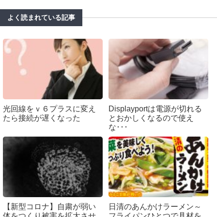
よく読まれている記事
光回線をｖ６プラスに変え
Displayportは電源が切れる
たら接続が遅くなった
とおかしくなるので使え
な･･･
【新型コロナ】自粛が弱い
日清のあんかけラーメン～
体をつくり被害を拡大させ
フライパンひとつで具材を