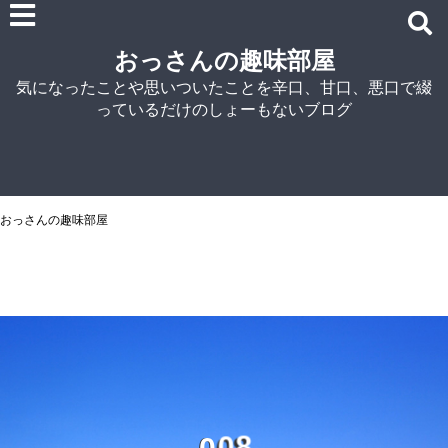
雑記
おっさんの趣味部屋
車関連の記事
気になったことや思いついたことを辛口、甘口、悪口で綴
パソコン関連
っているだけのしょーもないブログ
ノウハウ
紹介
自宅でラーメン
NISSIN
おっさんの趣味部屋
アイランド食品
マルちゃん
菊水
シマダヤ
0
0