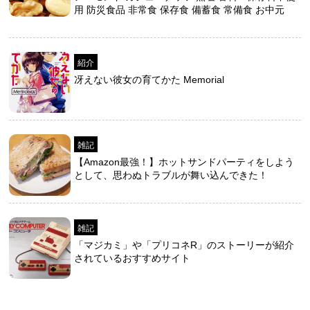
用 防災食品 非常食 保存食 備蓄食 常備食 お中元
紹介
冴えない彼女の育てかた Memorial
雑記
【Amazon最強！】ホットサンドパーティをしよう
として、思わぬトラブルが舞い込んできた！
雑記
「マジカミ」や「プリコネR」のストーリーが紹介
されているおすすめサイト