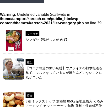
Warning
: Undefined variable $catkwds in
/home/tareport/karetch.com/public_html/wp-
content/themes/karetch-2021/list-category.php
on line
39
シマダヤ
シマダヤ【鴨だしまぜそば】
雑記
【コロナ報道の黒い疑惑】ウクライナの戦争報道を
見て、マスクをしている人がほとんどいないことに
気がついた
紹介
3種 ミックスナッツ 無添加 850g 産地直輸入 くるみ
アーモンド カシューナッツ 無塩 香料・保存料不使