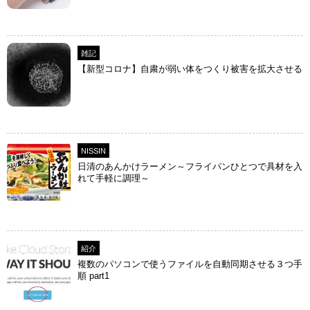
雑記
【新型コロナ】自粛が弱い体をつくり被害を拡大させる
NISSIN
日清のあんかけラーメン～フライパンひとつで具材を入
れて手軽に調理～
紹介
複数のパソコンで使うファイルを自動同期させる３つ手
順 part1