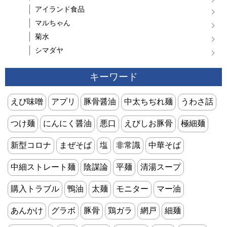
アイランド食品
マルちゃん
菊水
シマダヤ
キーワード
えび味噌
アプリ
豚骨醤油
中太ちぢれ麺
うわさ話
つけ麺
にんにく醤油
悪口
えびしお豚骨
極細麺
新型コロナ
まぜそば
塩
非常識
中華そば
中細ストレート麺
陰謀論
平麺
清湯スープ
購入トラブル
鴨油
太麺
モニター
マー油
あんかけ
グラボ
豚骨
鶏ガラ
網戸
細麺