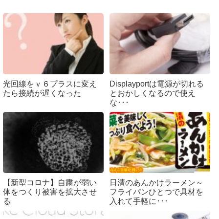
光回線をｖ６プラスに変え
Displayportは電源が切れる
たら接続が遅くなった
とおかしくなるので使え
な･･･
【新型コロナ】自粛が弱い
日清のあんかけラーメン～
体をつくり被害を拡大させ
フライパンひとつで具材を
る
入れて手軽に･･･