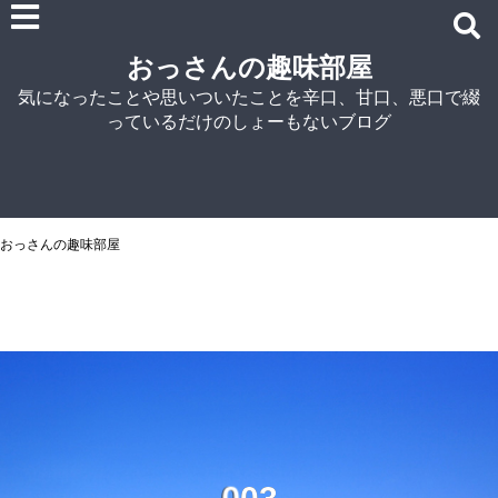
雑記
おっさんの趣味部屋
車関連の記事
気になったことや思いついたことを辛口、甘口、悪口で綴
パソコン関連
っているだけのしょーもないブログ
ノウハウ
紹介
自宅でラーメン
NISSIN
おっさんの趣味部屋
アイランド食品
マルちゃん
菊水
シマダヤ
0
3
0