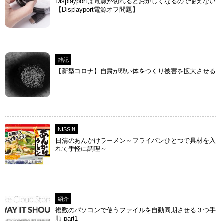
Displayportは電源が切れるとおかしくなるので使えない
【Displayport電源オフ問題】
雑記
【新型コロナ】自粛が弱い体をつくり被害を拡大させる
NISSIN
日清のあんかけラーメン～フライパンひとつで具材を入
れて手軽に調理～
紹介
複数のパソコンで使うファイルを自動同期させる３つ手
順 part1