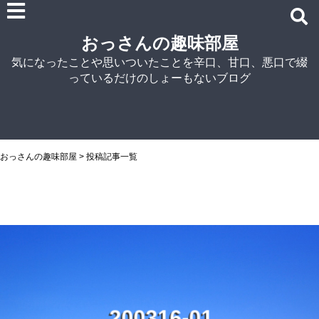
雑記
おっさんの趣味部屋
車関連の記事
気になったことや思いついたことを辛口、甘口、悪口で綴
パソコン関連
っているだけのしょーもないブログ
ノウハウ
紹介
自宅でラーメン
NISSIN
おっさんの趣味部屋
>
投稿記事一覧
アイランド食品
マルちゃん
菊水
シマダヤ