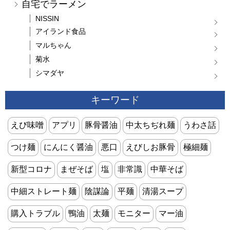
自宅でラーメン
NISSIN
アイランド食品
マルちゃん
菊水
シマダヤ
キーワード
えび味噌
アプリ
豚骨醤油
中太ちぢれ麺
うわさ話
つけ麺
にんにく醤油
悪口
えびしお豚骨
極細麺
新型コロナ
まぜそば
塩
非常識
中華そば
中細ストレート麺
陰謀論
平麺
清湯スープ
購入トラブル
鴨油
太麺
モニター
マー油