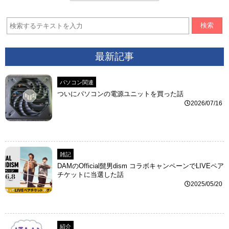
検索
最新記事
パソコン関連
ついにパソコンの電源ユニットを買った話
2026/07/16
雑記
DAMのOfficial髭男dism コラボキャンペーンでLIVEペア
チケットに当選した話
2025/05/20
紹介