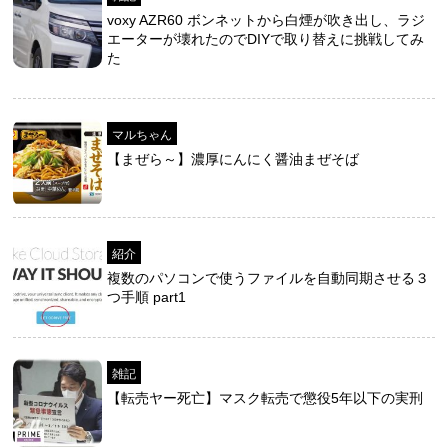
voxy AZR60 ボンネットから白煙が吹き出し、ラジ
エーターが壊れたのでDIYで取り替えに挑戦してみ
た
マルちゃん
【まぜら～】濃厚にんにく醤油まぜそば
紹介
複数のパソコンで使うファイルを自動同期させる３
つ手順 part1
雑記
【転売ヤー死亡】マスク転売で懲役5年以下の実刑