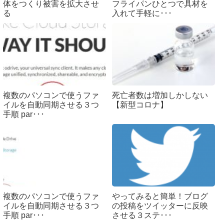
体をつくり被害を拡大させ
フライパンひとつで具材を
る
入れて手軽に･･･
複数のパソコンで使うファ
死亡者数は増加しかしない
イルを自動同期させる３つ
【新型コロナ】
手順 par･･･
複数のパソコンで使うファ
やってみると簡単！ブログ
イルを自動同期させる３つ
の投稿をツイッターに反映
手順 par･･･
させる３ステ･･･