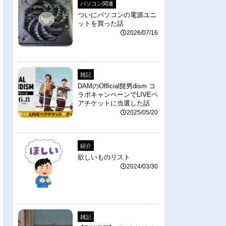
パソコン関連
ついにパソコンの電源ユニ
ットを買った話
2026/07/16
雑記
DAMのOfficial髭男dism コ
ラボキャンペーンでLIVEペ
アチケットに当選した話
2025/05/20
紹介
欲しいものリスト
2024/03/30
雑記