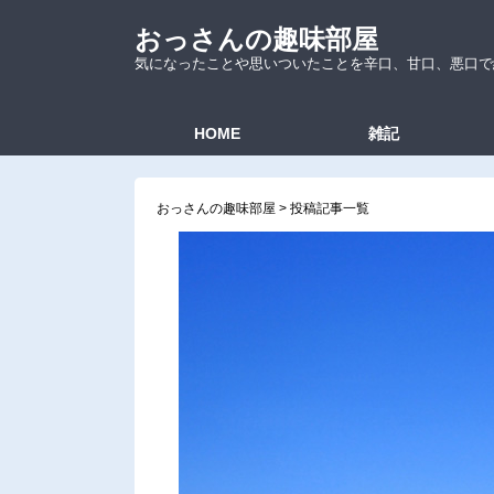
おっさんの趣味部屋
気になったことや思いついたことを辛口、甘口、悪口で
HOME
雑記
おっさんの趣味部屋
>
投稿記事一覧