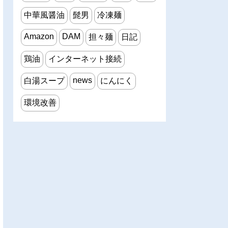
中華風醤油
髭男
冷凍麺
Amazon
DAM
担々麺
日記
鶏油
インターネット接続
news
白湯スープ
にんにく
環境改善