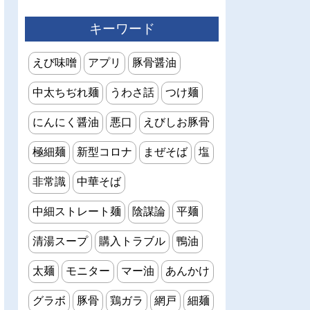
キーワード
えび味噌
アプリ
豚骨醤油
中太ちぢれ麺
うわさ話
つけ麺
にんにく醤油
悪口
えびしお豚骨
極細麺
新型コロナ
まぜそば
塩
非常識
中華そば
中細ストレート麺
陰謀論
平麺
清湯スープ
購入トラブル
鴨油
太麺
モニター
マー油
あんかけ
グラボ
豚骨
鶏ガラ
網戸
細麺