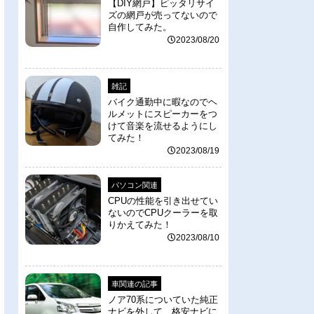
【DIY網戸】ピッタリサイ
ズの網戸が売ってないので
自作してみた。
2023/08/20
雑記
バイク通勤中に暇なのでヘ
ルメットにスピーカーをつ
けて音楽を流せるようにし
てみた！
2023/08/19
パソコン関連
CPUの性能を引き出せてい
ないのでCPUクーラーを取
りかえてみた！
2023/08/10
車関連の記事
ノア70系についていた純正
ナビを外して、格安ナビに