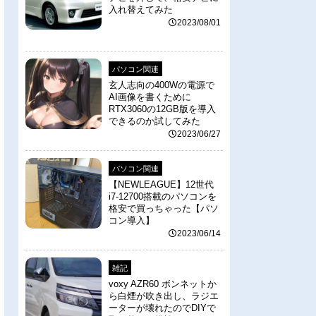
入れ替えてみた
2023/08/01
パソコン関連
玄人志向の400Wの電源で
AI画像を書くために
RTX3060の12GB版を導入
できるのか試してみた
2023/06/27
パソコン関連
【NEWLEAGUE】12世代
i7-12700搭載のパソコンを
格安で買っちゃった【パソ
コン導入】
2023/06/14
雑記
voxy AZR60 ボンネットか
ら白煙が吹き出し、ラジエ
ーターが壊れたのでDIYで