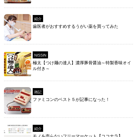
紹介
歯医者がおすすめするうがい薬を買ってみた
NISSIN
極太【つけ麺の達人】濃厚豚骨醤油～特製香味オイ
ル付き～
雑記
ファミコンのベスト５が記事になった！
紹介
モノを売らないフリーマーケット【ココナラ】