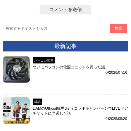
検索
最新記事
パソコン関連
ついにパソコンの電源ユニットを買った話
2026/07/16
雑記
DAMのOfficial髭男dism コラボキャンペーンでLIVEペア
チケットに当選した話
2025/05/20