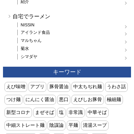
紹介
自宅でラーメン
NISSIN
アイランド食品
マルちゃん
菊水
シマダヤ
キーワード
えび味噌
アプリ
豚骨醤油
中太ちぢれ麺
うわさ話
つけ麺
にんにく醤油
悪口
えびしお豚骨
極細麺
新型コロナ
まぜそば
塩
非常識
中華そば
中細ストレート麺
陰謀論
平麺
清湯スープ