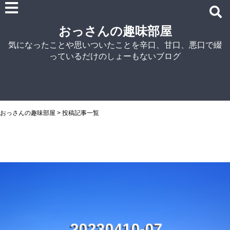
雑記
おっさんの趣味部屋
車関連の記事
気になったことや思いついたことを辛口、甘口、悪口で綴
パソコン関連
っているだけのしょーもないブログ
ノウハウ
紹介
自宅でラーメン
NISSIN
おっさんの趣味部屋
>
投稿記事一覧
アイランド食品
マルちゃん
菊水
シマダヤ