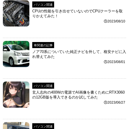
パソコン関連
CPUの性能を引き出せていないのでCPUクーラーを取
りかえてみた！
2023/08/10
車関連の記事
ノア70系についていた純正ナビを外して、格安ナビに入
れ替えてみた
2023/08/01
パソコン関連
玄人志向の400Wの電源でAI画像を書くためにRTX3060
の12GB版を導入できるのか試してみた
2023/06/27
パソコン関連