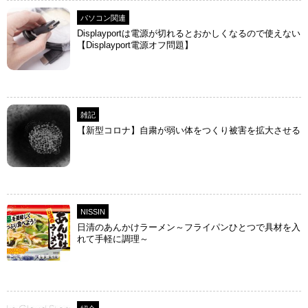
パソコン関連
Displayportは電源が切れるとおかしくなるので使えない
【Displayport電源オフ問題】
雑記
【新型コロナ】自粛が弱い体をつくり被害を拡大させる
NISSIN
日清のあんかけラーメン～フライパンひとつで具材を入
れて手軽に調理～