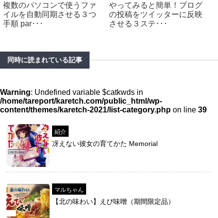
複数のパソコンで使うファ
やってみると簡単！ブログ
イルを自動同期させる３つ
の投稿をツイッターに反映
手順 par･･･
させる３ステ･･･
同時に読まれている記事
Warning
: Undefined variable $catkwds in
/home/tareport/karetch.com/public_html/wp-
content/themes/karetch-2021/list-category.php
on line
39
紹介
冴えない彼女の育てかた Memorial
マルちゃん
【北の味わい】えび味噌（期間限定品）