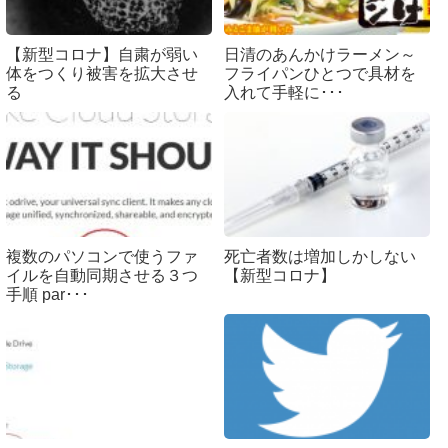
【新型コロナ】自粛が弱い
日清のあんかけラーメン～
体をつくり被害を拡大させ
フライパンひとつで具材を
る
入れて手軽に･･･
複数のパソコンで使うファ
死亡者数は増加しかしない
イルを自動同期させる３つ
【新型コロナ】
手順 par･･･