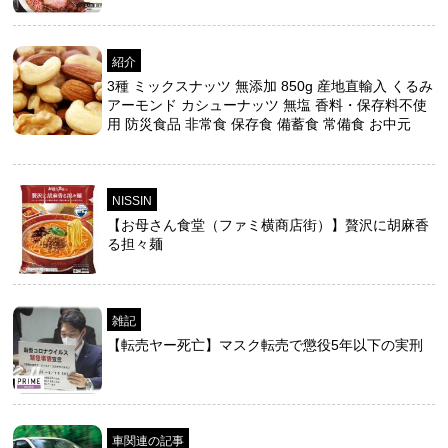
紹介
3種 ミックスナッツ 無添加 850g 産地直輸入 くるみ
アーモンド カシューナッツ 無塩 香料・保存料不使
用 防災食品 非常食 保存食 備蓄食 常備食 お中元
NISSIN
【お母さん食堂（ファミ横商店街）】贅沢に胡麻香
る担々麺
雑記
【転売ヤー死亡】マスク転売で懲役5年以下の実刑
車関連の記事