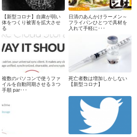
【新型コロナ】自粛が弱い
日清のあんかけラーメン～
体をつくり被害を拡大させ
フライパンひとつで具材を
る
入れて手軽に･･･
複数のパソコンで使うファ
死亡者数は増加しかしない
イルを自動同期させる３つ
【新型コロナ】
手順 par･･･