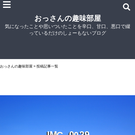
雑記
おっさんの趣味部屋
車関連の記事
気になったことや思いついたことを辛口、甘口、悪口で綴
パソコン関連
っているだけのしょーもないブログ
ノウハウ
紹介
自宅でラーメン
NISSIN
おっさんの趣味部屋
>
投稿記事一覧
アイランド食品
マルちゃん
菊水
シマダヤ
G
0
I
0
2