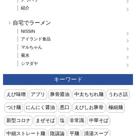
紹介
自宅でラーメン
NISSIN
アイランド食品
マルちゃん
菊水
シマダヤ
キーワード
えび味噌
アプリ
豚骨醤油
中太ちぢれ麺
うわさ話
つけ麺
にんにく醤油
悪口
えびしお豚骨
極細麺
新型コロナ
まぜそば
塩
非常識
中華そば
中細ストレート麺
陰謀論
平麺
清湯スープ