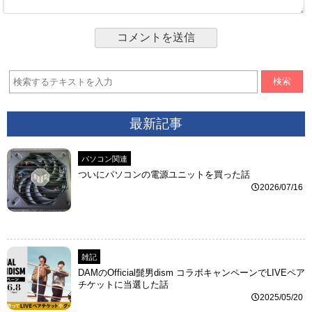
検索
最新記事
パソコン関連
ついにパソコンの電源ユニットを買った話
2026/07/16
雑記
DAMのOfficial髭男dism コラボキャンペーンでLIVEペア
チケットに当選した話
2025/05/20