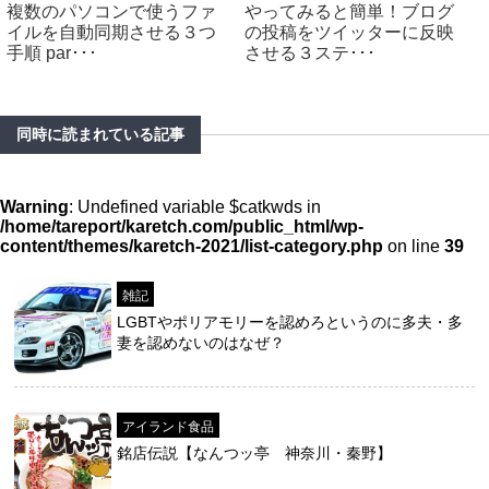
複数のパソコンで使うファ
やってみると簡単！ブログ
イルを自動同期させる３つ
の投稿をツイッターに反映
手順 par･･･
させる３ステ･･･
同時に読まれている記事
Warning
: Undefined variable $catkwds in
/home/tareport/karetch.com/public_html/wp-
content/themes/karetch-2021/list-category.php
on line
39
雑記
LGBTやポリアモリーを認めろというのに多夫・多
妻を認めないのはなぜ？
アイランド食品
銘店伝説【なんつッ亭 神奈川・秦野】