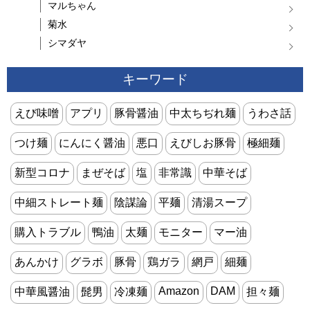
マルちゃん
菊水
シマダヤ
キーワード
えび味噌
アプリ
豚骨醤油
中太ちぢれ麺
うわさ話
つけ麺
にんにく醤油
悪口
えびしお豚骨
極細麺
新型コロナ
まぜそば
塩
非常識
中華そば
中細ストレート麺
陰謀論
平麺
清湯スープ
購入トラブル
鴨油
太麺
モニター
マー油
あんかけ
グラボ
豚骨
鶏ガラ
網戸
細麺
Amazon
DAM
中華風醤油
髭男
冷凍麺
担々麺