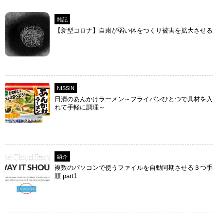
雑記
【新型コロナ】自粛が弱い体をつくり被害を拡大させる
NISSIN
日清のあんかけラーメン～フライパンひとつで具材を入
れて手軽に調理～
紹介
複数のパソコンで使うファイルを自動同期させる３つ手
順 part1