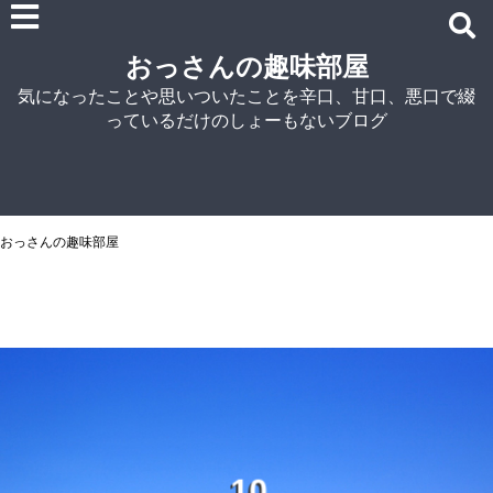
雑記
おっさんの趣味部屋
車関連の記事
気になったことや思いついたことを辛口、甘口、悪口で綴
パソコン関連
っているだけのしょーもないブログ
ノウハウ
紹介
自宅でラーメン
NISSIN
おっさんの趣味部屋
アイランド食品
マルちゃん
菊水
シマダヤ