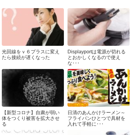
光回線をｖ６プラスに変え
Displayportは電源が切れる
たら接続が遅くなった
とおかしくなるので使え
な･･･
【新型コロナ】自粛が弱い
日清のあんかけラーメン～
体をつくり被害を拡大させ
フライパンひとつで具材を
る
入れて手軽に･･･