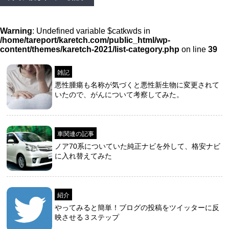
Warning
: Undefined variable $catkwds in
/home/tareport/karetch.com/public_html/wp-
content/themes/karetch-2021/list-category.php
on line
39
雑記
悪性腫瘍も名称が気づくと悪性新生物に変更されて
いたので、がんについて考察してみた。
車関連の記事
ノア70系についていた純正ナビを外して、格安ナビ
に入れ替えてみた
紹介
やってみると簡単！ブログの投稿をツイッターに反
映させる３ステップ