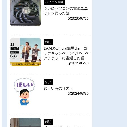
パソコン関連
ついにパソコンの電源ユニ
ットを買った話
2026/07/16
雑記
DAMのOfficial髭男dism コ
ラボキャンペーンでLIVEペ
アチケットに当選した話
2025/05/20
紹介
欲しいものリスト
2024/03/30
雑記