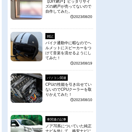
【DIY網戸】ピッタリサイ
ズの網戸が売ってないので
自作してみた。
2023/08/20
雑記
バイク通勤中に暇なのでヘ
ルメットにスピーカーをつ
けて音楽を流せるようにし
てみた！
2023/08/19
パソコン関連
CPUの性能を引き出せてい
ないのでCPUクーラーを取
りかえてみた！
2023/08/10
車関連の記事
ノア70系についていた純正
ナビを外して、格安ナビに