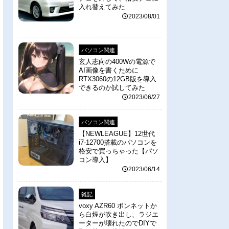
入れ替えてみた
2023/08/01
パソコン関連
玄人志向の400Wの電源で
AI画像を書くために
RTX3060の12GB版を導入
できるのか試してみた
2023/06/27
パソコン関連
【NEWLEAGUE】12世代
i7-12700搭載のパソコンを
格安で買っちゃった【パソ
コン導入】
2023/06/14
雑記
voxy AZR60 ボンネットか
ら白煙が吹き出し、ラジエ
ーターが壊れたのでDIYで