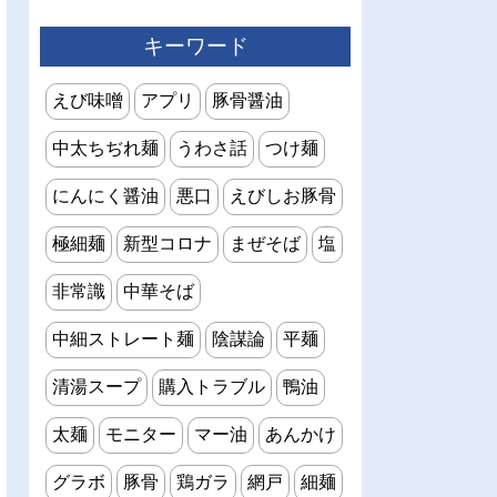
キーワード
えび味噌
アプリ
豚骨醤油
中太ちぢれ麺
うわさ話
つけ麺
にんにく醤油
悪口
えびしお豚骨
極細麺
新型コロナ
まぜそば
塩
非常識
中華そば
中細ストレート麺
陰謀論
平麺
清湯スープ
購入トラブル
鴨油
太麺
モニター
マー油
あんかけ
グラボ
豚骨
鶏ガラ
網戸
細麺