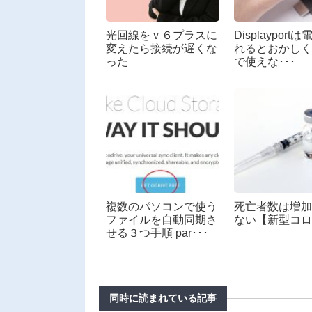
光回線をｖ６プラスに
Displayport
変えたら接続が遅くな
れるとおかしく
った
で使えな･･･
複数のパソコンで使う
死亡者数は増加
ファイルを自動同期さ
ない【新型コロ
せる３つ手順 par･･･
同時に読まれている記事