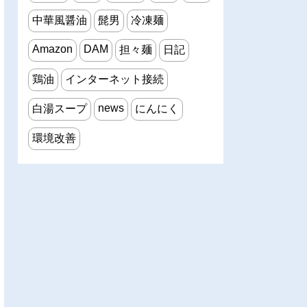
中華風醤油
髭男
冷凍麺
Amazon
DAM
担々麺
日記
鶏油
インターネット接続
news
白湯スープ
にんにく
環境改善