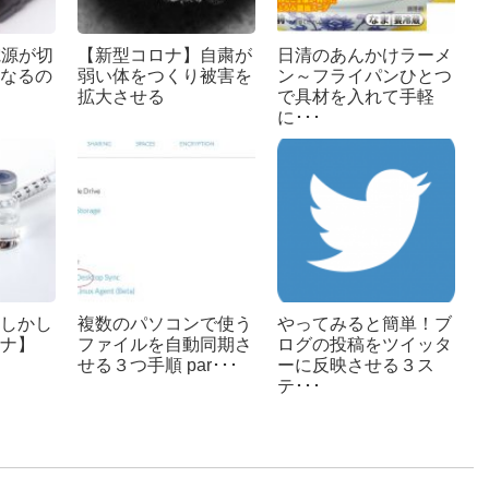
は電源が切
【新型コロナ】自粛が
日清のあんかけラーメ
なるの
弱い体をつくり被害を
ン～フライパンひとつ
拡大させる
で具材を入れて手軽
に･･･
しかし
複数のパソコンで使う
やってみると簡単！ブ
ナ】
ファイルを自動同期さ
ログの投稿をツイッタ
せる３つ手順 par･･･
ーに反映させる３ス
テ･･･